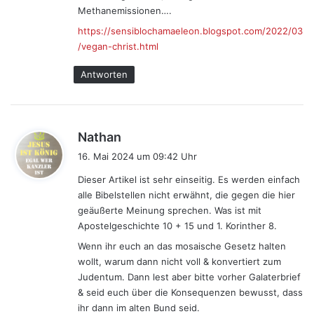
Methanemissionen….
https://sensiblochamaeleon.blogspot.com/2022/03
/vegan-christ.html
Antworten
s
Nathan
a
16. Mai 2024 um 09:42 Uhr
g
Dieser Artikel ist sehr einseitig. Es werden einfach
t
alle Bibelstellen nicht erwähnt, die gegen die hier
:
geäußerte Meinung sprechen. Was ist mit
Apostelgeschichte 10 + 15 und 1. Korinther 8.
Wenn ihr euch an das mosaische Gesetz halten
wollt, warum dann nicht voll & konvertiert zum
Judentum. Dann lest aber bitte vorher Galaterbrief
& seid euch über die Konsequenzen bewusst, dass
ihr dann im alten Bund seid.