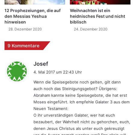
12 Prophezeiungen, die auf
Weihnachten ist ein
den Messias Yeshua
heidnisches Fest und nicht
hinweisen
biblisch
28. Dezember 2020
24. Dezember 2020
9 Kommentare
s
Josef
a
4. Mai 2017 um 22:43 Uhr
g
Wenn die Speisegebote noch gelten, gilt dann
t
auch noch das Steinigungsgebot? Übrigens:
:
Abraham kannte keine Speisegebote, die hat erst
Moses eingeführt. Ich empfehle Galater 3 aus dem
Neuen Testament:
O ihr unverständigen Galater, wer hat euch
bezaubert, der Wahrheit nicht zu gehorchen, euch,
denen Jesus Christus als unter euch gekreuzigt