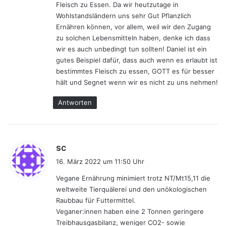
Fleisch zu Essen. Da wir heutzutage in
Wohlstandsländern uns sehr Gut Pflanzlich
Ernähren können, vor allem, weil wir den Zugang
zu solchen Lebensmitteln haben, denke ich dass
wir es auch unbedingt tun sollten! Daniel ist ein
gutes Beispiel dafür, dass auch wenn es erlaubt ist
bestimmtes Fleisch zu essen, GOTT es für besser
hält und Segnet wenn wir es nicht zu uns nehmen!
Antworten
s
sc
a
16. März 2022 um 11:50 Uhr
g
Vegane Ernährung minimiert trotz NT/Mt15,11 die
t
weltweite Tierquälerei und den unökologischen
:
Raubbau für Futtermittel.
Veganer:innen haben eine 2 Tonnen geringere
Treibhausgasbilanz, weniger CO2- sowie