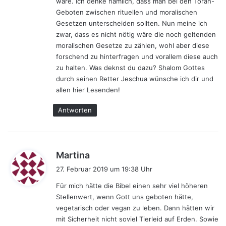
wäre. Ich denke nämlich, dass man bei den Torah-
Geboten zwischen rituellen und moralischen
Gesetzen unterscheiden sollten. Nun meine ich
zwar, dass es nicht nötig wäre die noch geltenden
moralischen Gesetze zu zählen, wohl aber diese
forschend zu hinterfragen und vorallem diese auch
zu halten. Was deknst du dazu? Shalom Gottes
durch seinen Retter Jeschua wünsche ich dir und
allen hier Lesenden!
Antworten
s
Martina
a
27. Februar 2019 um 19:38 Uhr
g
Für mich hätte die Bibel einen sehr viel höheren
t
Stellenwert, wenn Gott uns geboten hätte,
:
vegetarisch oder vegan zu leben. Dann hätten wir
mit Sicherheit nicht soviel Tierleid auf Erden. Sowie