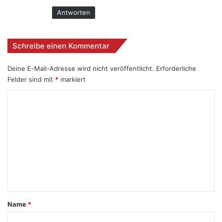
Antworten
Schreibe einen Kommentar
Deine E-Mail-Adresse wird nicht veröffentlicht.
Erforderliche
Felder sind mit
*
markiert
K
o
m
m
e
n
t
a
Name
*
r