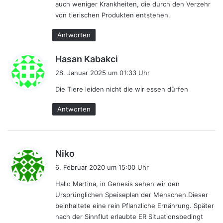
auch weniger Krankheiten, die durch den Verzehr
von tierischen Produkten entstehen.
Antworten
s
Hasan Kabakci
a
28. Januar 2025 um 01:33 Uhr
g
Die Tiere leiden nicht die wir essen dürfen
t
:
Antworten
s
Niko
a
6. Februar 2020 um 15:00 Uhr
g
Hallo Martina, in Genesis sehen wir den
t
Ursprünglichen Speiseplan der Menschen.Dieser
:
beinhaltete eine rein Pflanzliche Ernährung. Später
nach der Sinnflut erlaubte ER Situationsbedingt