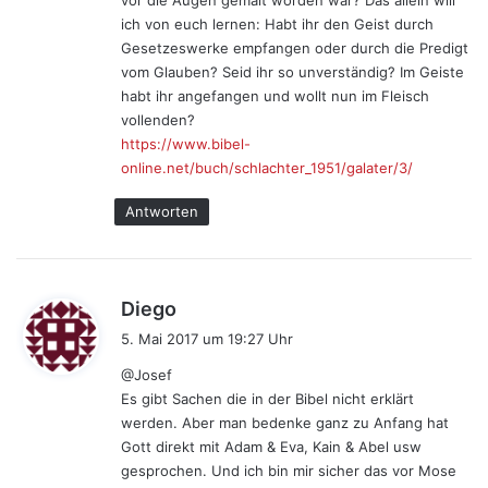
vor die Augen gemalt worden war? Das allein will
ich von euch lernen: Habt ihr den Geist durch
Gesetzeswerke empfangen oder durch die Predigt
vom Glauben? Seid ihr so unverständig? Im Geiste
habt ihr angefangen und wollt nun im Fleisch
vollenden?
https://www.bibel-
online.net/buch/schlachter_1951/galater/3/
Antworten
s
Diego
a
5. Mai 2017 um 19:27 Uhr
g
@Josef
t
Es gibt Sachen die in der Bibel nicht erklärt
:
werden. Aber man bedenke ganz zu Anfang hat
Gott direkt mit Adam & Eva, Kain & Abel usw
gesprochen. Und ich bin mir sicher das vor Mose