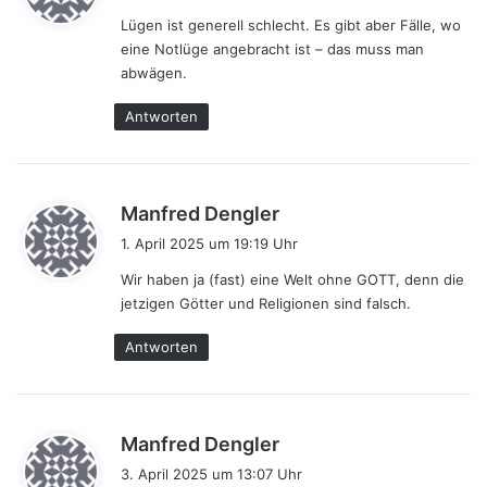
g
Lügen ist generell schlecht. Es gibt aber Fälle, wo
t
eine Notlüge angebracht ist – das muss man
:
abwägen.
Antworten
s
Manfred Dengler
a
1. April 2025 um 19:19 Uhr
g
Wir haben ja (fast) eine Welt ohne GOTT, denn die
t
jetzigen Götter und Religionen sind falsch.
:
Antworten
s
Manfred Dengler
a
3. April 2025 um 13:07 Uhr