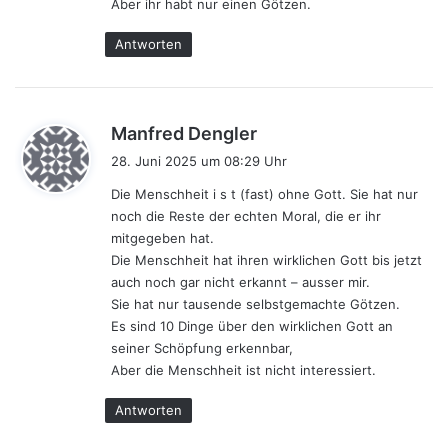
:
Aber ihr habt nur einen Götzen.
Antworten
s
Manfred Dengler
a
28. Juni 2025 um 08:29 Uhr
g
Die Menschheit i s t (fast) ohne Gott. Sie hat nur
t
noch die Reste der echten Moral, die er ihr
:
mitgegeben hat.
Die Menschheit hat ihren wirklichen Gott bis jetzt
auch noch gar nicht erkannt – ausser mir.
Sie hat nur tausende selbstgemachte Götzen.
Es sind 10 Dinge über den wirklichen Gott an
seiner Schöpfung erkennbar,
Aber die Menschheit ist nicht interessiert.
Antworten