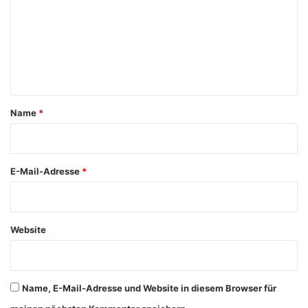
m
m
e
n
t
a
Name
*
r
*
E-Mail-Adresse
*
Website
Name, E-Mail-Adresse und Website in diesem Browser für