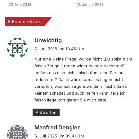
23. Mai 2018
12. Januar 2018
8 Kommentare
s
Unwichtig
a
7. Juni 2018 um 19:45 Uhr
g
Nur eine kleine Frage, würde nicht „Du sollst nicht
t
falsch Zeugnis reden wider deinen Nächsten!“
:
heißen das man nicht falsch über eine Person
reden darf? Damit wäre normales Lügen nicht
verboten, was auch irgendwo Sinn macht da es
keinem schadet und auch helfen kann, falls ich
falsch liege korrigieren Sie mich bitte.
Antworten
s
Manfred Dengler
a
5. Juli 2025 um 09:41 Uhr