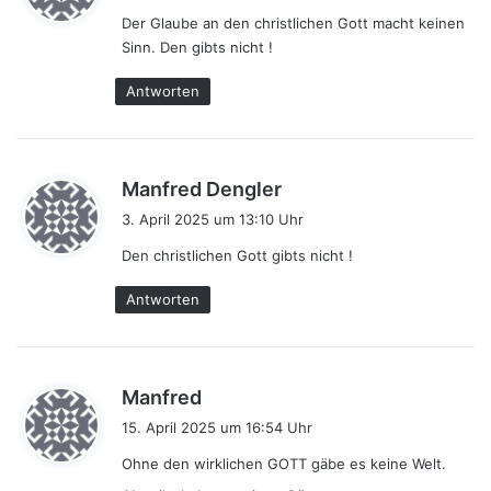
g
Der Glaube an den christlichen Gott macht keinen
t
Sinn. Den gibts nicht !
:
Antworten
s
Manfred Dengler
a
3. April 2025 um 13:10 Uhr
g
Den christlichen Gott gibts nicht !
t
:
Antworten
s
Manfred
a
15. April 2025 um 16:54 Uhr
g
Ohne den wirklichen GOTT gäbe es keine Welt.
t