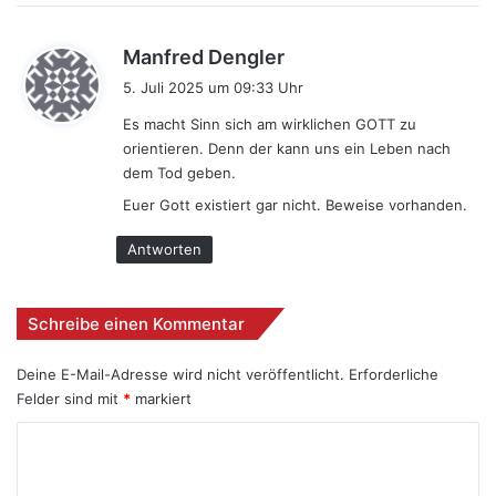
s
Manfred Dengler
a
5. Juli 2025 um 09:33 Uhr
g
Es macht Sinn sich am wirklichen GOTT zu
t
orientieren. Denn der kann uns ein Leben nach
:
dem Tod geben.
Euer Gott existiert gar nicht. Beweise vorhanden.
Antworten
Schreibe einen Kommentar
Deine E-Mail-Adresse wird nicht veröffentlicht.
Erforderliche
Felder sind mit
*
markiert
K
o