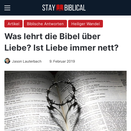
Menü
S
Artikel
Biblische Antworten
Heiliger Wandel
Was lehrt die Bibel über
Liebe? Ist Liebe immer nett?
Jason Lauterbach
9. Februar 2019